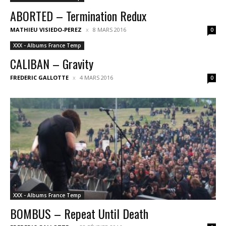
ABORTED – Termination Redux
MATHIEU VISIEDO-PEREZ
8 MARS 2016
0
XXX - Albums France Temp
CALIBAN – Gravity
FREDERIC GALLOTTE
4 MARS 2016
0
XXX - Albums France Temp
BOMBUS – Repeat Until Death