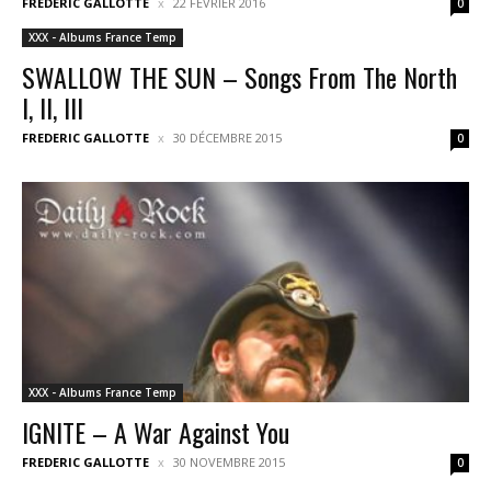
FREDERIC GALLOTTE
22 FÉVRIER 2016
0
XXX - Albums France Temp
SWALLOW THE SUN – Songs From The North
I, II, III
FREDERIC GALLOTTE
30 DÉCEMBRE 2015
0
XXX - Albums France Temp
IGNITE – A War Against You
FREDERIC GALLOTTE
30 NOVEMBRE 2015
0