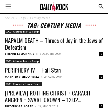
Accueil
Tags
Century media
TAG: CENTURY MEDIA
XXX - Albums France Temp
NAPALM DEATH – Throes of Joy in the Jaws of
Defeatism
ETIENNE LE LIONNAIS
5 OCTOBRE 2020
0
XXX - Albums France Temp
PERIPHERY IV – Hail Stan
MATHIEU VISIEDO-PEREZ
24 AVRIL 2019
0
XXX - Concerts France Temp
[PREVIEW] ROTTING CHRIST + CARACH
ANGREN + SVART CROWN – 12.02...
FREDERIC GALLOTTE
19 JANVIER 2018
0