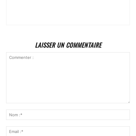
LAISSER UN COMMENTAIRE
Commenter
:
No
:*
Ema
:*